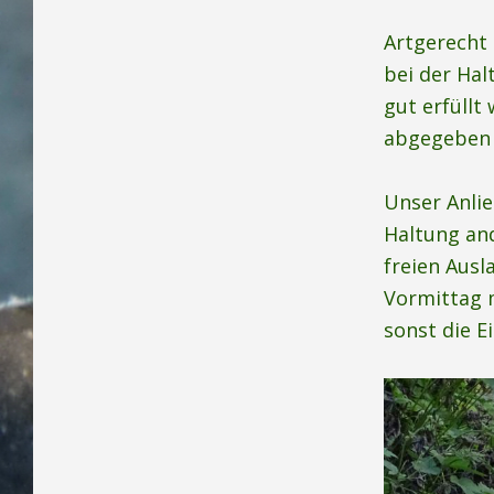
Artgerecht 
bei der Hal
gut erfüllt
abgegeben 
Unser Anlie
Haltung an
freien Ausl
Vormittag m
sonst die E