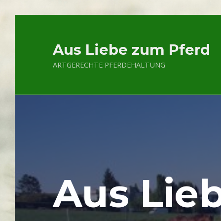
Skip to main navigation
Skip to main content
Skip to footer
Aus Liebe zum Pferd
ARTGERECHTE PFERDEHALTUNG
Aus Lie