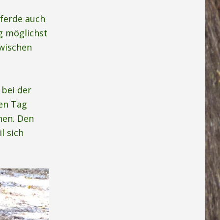
Pferde auch
ng möglichst
zwischen
 bei der
en Tag
hen. Den
l sich